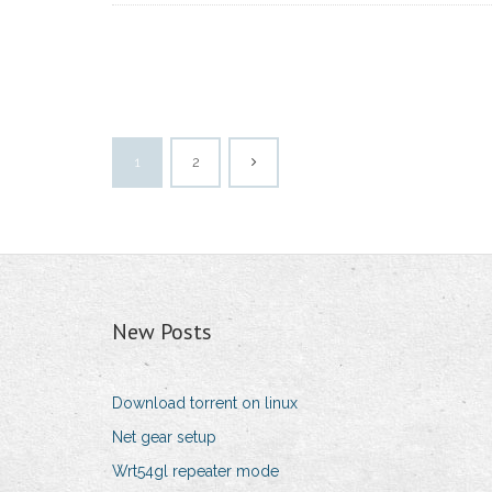
1
2
New Posts
Download torrent on linux
Net gear setup
Wrt54gl repeater mode