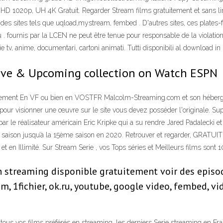
HD 1020p, UH 4K Gratuit. Regarder Stream films gratuitement et sans li
des sites tels que uqload,mystream, fembed . D'autres sites, ces plates-f
 . fournis par la LCEN ne peut être tenue pour responsable de la violatio
ie tv, anime, documentari, cartoni animati. Tutti disponibili al download in
 Live & Upcoming collection on Watch ESPN
ilement En VF ou bien en VOSTFR Malcolm-Streaming.com et son héberge
i, pour visionner une œuvre sur le site vous devez posséder l'originale. S
par le réalisateur américain Eric Kripke qui a su rendre Jared Padalecki e
re saison jusqu’à la 15ème saison en 2020. Retrouver et regarder, GRATUI
et en Illimité. Sur Stream Serie , vos Tops séries et Meilleurs films son
n streaming disponible gratuitement voir des episo
 1fichier, ok.ru, youtube, google video, fembed, v
us vos films préférés en streaming, les derniers Serie streaming en Fran