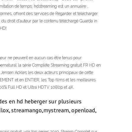
mitation de temps. hdstreaming est un annuaire ,
ormes, offrent des services de Regarder et télécharger
n du droit d'auteur par le contenu téléchargé Guarda in
 HD!
ur ne peuvent en aucun cas être tenus pour
upernatural la série Complète Streaming gratuit FR HD en
t Jensen Ackles les deux acteurs principaux de cette
TEMENT et en ENTIER, les Top films et les meilleures
t 100% Full HD et Ultra HDTV 1080p et 4K.
des en hd heberger sur plusieurs
idlox, streamango,mystream, openload,
çais gratuit, voir top series 2019. Stream Complet sur