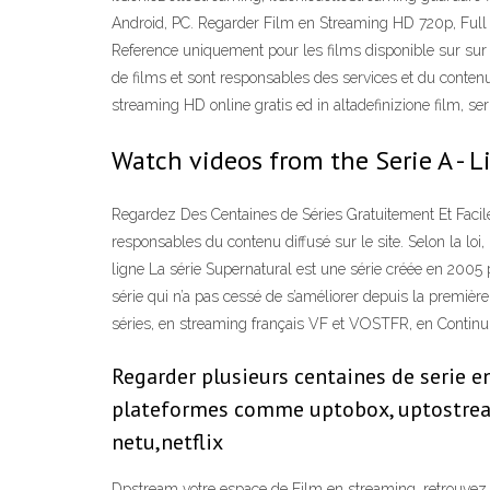
Android, PC. Regarder Film en Streaming HD 720p, Full 
Reference uniquement pour les films disponible sur sur 
de films et sont responsables des services et du contenu
streaming HD online gratis ed in altadefinizione film, ser
Watch videos from the Serie A -
Regardez Des Centaines de Séries Gratuitement Et Fac
responsables du contenu diffusé sur le site. Selon la lo
ligne La série Supernatural est une série créée en 2005 
série qui n’a pas cessé de s’améliorer depuis la premiè
séries, en streaming français VF et VOSTFR, en Continu 
Regarder plusieurs centaines de serie e
plateformes comme uptobox, uptostream,
netu,netflix
Dpstream votre espace de Film en streaming, retrouvez to