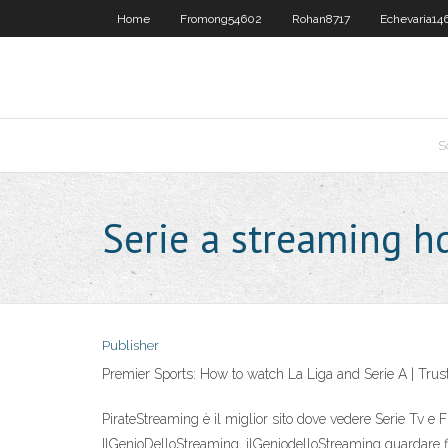
Home
Fromong54602
Rohan8717
Echevaria14
S
Serie a streaming h
Publisher
Premier Sports: How to watch La Liga and Serie A | Trus
PirateStreaming è il miglior sito dove vedere Serie Tv e Fi
IlGenioDelloStreaming, ilGeniodelloStreaming guardare f