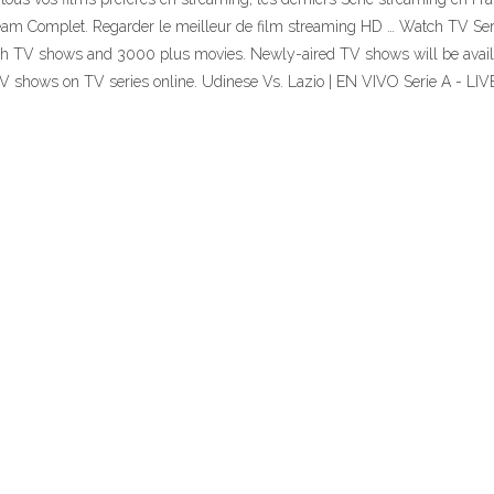
eam Complet. Regarder le meilleur de film streaming HD … Watch TV Seri
th TV shows and 3000 plus movies. Newly-aired TV shows will be availab
e TV shows on TV series online. Udinese Vs. Lazio | EN VIVO Serie A - 