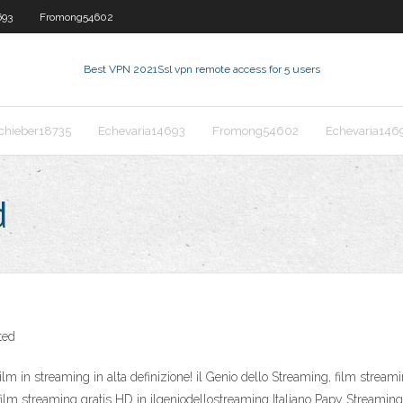
693
Fromong54602
Best VPN 2021
Ssl vpn remote access for 5 users
chieber18735
Echevaria14693
Fromong54602
Echevaria146
d
ted
lm in streaming in alta definizione! il Genio dello Streaming, film streamin
ilm streaming gratis HD in ilgeniodellostreaming Italiano Papy Streaming 